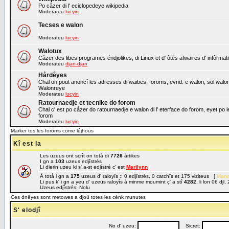
Po cåzer di l' eciclopedeye wikipedia
Moderateu
lucyin
Tecses e walon
Moderateu
lucyin
Walotux
Cåzer des libes programes éndjolikes, di Linux et d' ôtès afwaires d' infôrmat
Moderateu
djan-djan
Hårdêyes
Chal on pout anoncî les adresses di waibes, foroms, evnd. e walon, sol walon o
Walonreye
Moderateu
lucyin
Ratournaedje et tecnike do forom
Chal c' est po cåzer do ratournaedje e walon di l' eterface do forom, eyet po 
forom
Moderateu
lucyin
Marker tos les foroms come léjhous
Kî est la
Les uzeus ont scrît on totå di
7726
årtikes
I gn a
103
uzeus edjîstrés
Li dierin uzeu ki s' a-st edjîstré c' est
Marilynn
Å totå i gn a
175
uzeus d' raloyîs :: 0 edjîstrés, 0 catchîs et 175 viziteus [
Mana
Li pus k' i gn a yeu d' uzeus raloyîs å minme moumint ç' a stî
4282
, li lon 06 dj
Uzeus edjîstrés: Nolu
Ces dnêyes sont metowes a djoû totes les cénk munutes
S' elodjî
No d' uzeu:
Sicret: