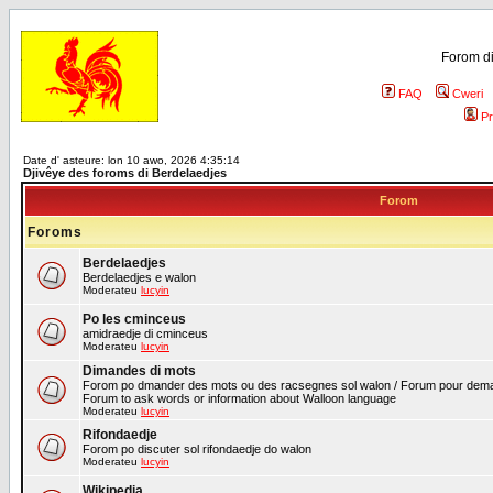
Forom di
FAQ
Cweri
Pr
Date d' asteure: lon 10 awo, 2026 4:35:14
Djivêye des foroms di Berdelaedjes
Forom
Foroms
Berdelaedjes
Berdelaedjes e walon
Moderateu
lucyin
Po les cminceus
amidraedje di cminceus
Moderateu
lucyin
Dimandes di mots
Forom po dmander des mots ou des racsegnes sol walon / Forum pour deman
Forum to ask words or information about Walloon language
Moderateu
lucyin
Rifondaedje
Forom po discuter sol rifondaedje do walon
Moderateu
lucyin
Wikipedia