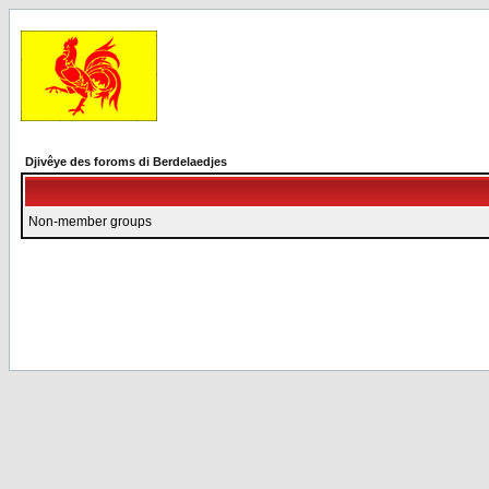
Djivêye des foroms di Berdelaedjes
Non-member groups