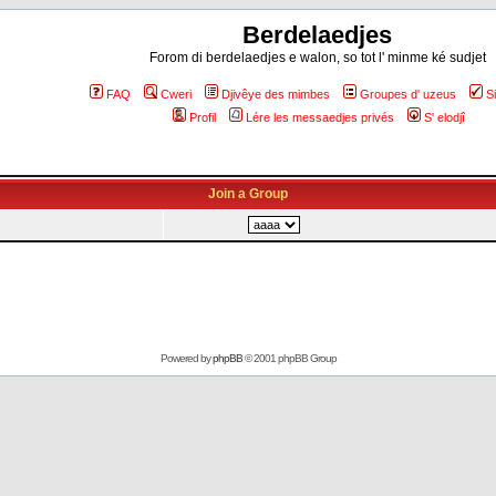
Berdelaedjes
Forom di berdelaedjes e walon, so tot l' minme ké sudjet
FAQ
Cweri
Djivêye des mimbes
Groupes d' uzeus
S
Profil
Lére les messaedjes privés
S' elodjî
Join a Group
Powered by
phpBB
© 2001 phpBB Group