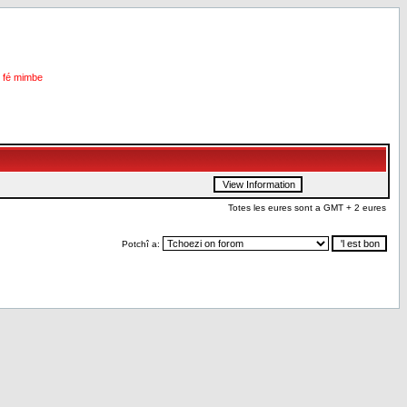
i fé mimbe
Totes les eures sont a GMT + 2 eures
Potchî a: