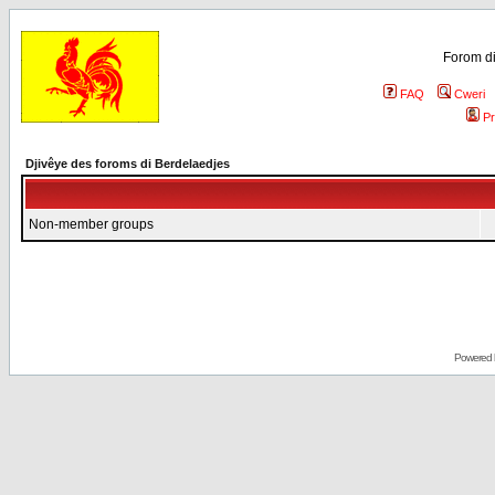
Forom di
FAQ
Cweri
Pr
Djivêye des foroms di Berdelaedjes
Non-member groups
Powered