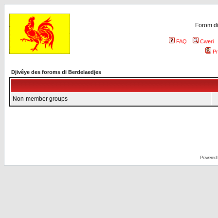
Forom di
FAQ
Cweri
Pr
Djivêye des foroms di Berdelaedjes
Non-member groups
Powered