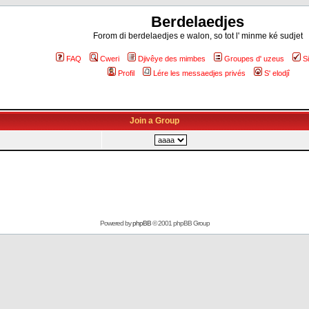
Berdelaedjes
Forom di berdelaedjes e walon, so tot l' minme ké sudjet
FAQ
Cweri
Djivêye des mimbes
Groupes d' uzeus
S
Profil
Lére les messaedjes privés
S' elodjî
Join a Group
Powered by
phpBB
© 2001 phpBB Group