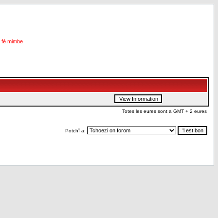
i fé mimbe
Totes les eures sont a GMT + 2 eures
Potchî a: