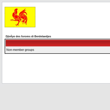
Djivêye des foroms di Berdelaedjes
Non-member groups