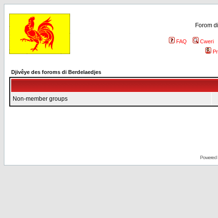
Forom di
FAQ
Cweri
Pr
Djivêye des foroms di Berdelaedjes
Non-member groups
Powered