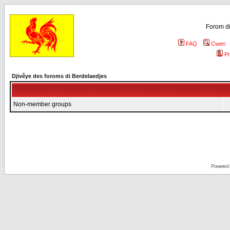
Forom di
FAQ
Cweri
Pr
Djivêye des foroms di Berdelaedjes
Non-member groups
Powered