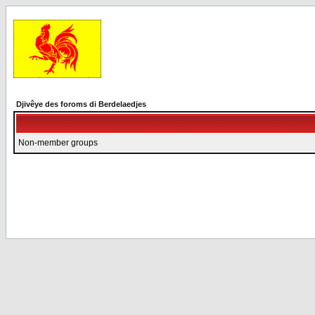
Djivêye des foroms di Berdelaedjes
Non-member groups