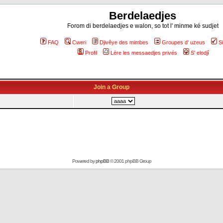
Berdelaedjes
Forom di berdelaedjes e walon, so tot l' minme ké sudjet
FAQ
Cweri
Djivêye des mimbes
Groupes d' uzeus
S
Profil
Lére les messaedjes privés
S' elodjî
Join a Group
Powered by
phpBB
© 2001 phpBB Group