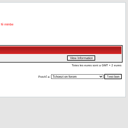
i fé mimbe
Totes les eures sont a GMT + 2 eures
Potchî a: