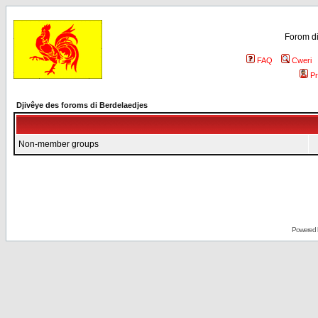
Forom di
FAQ
Cweri
Pr
Djivêye des foroms di Berdelaedjes
Non-member groups
Powered