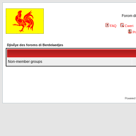
Forom di
FAQ
Cweri
Pr
Djivêye des foroms di Berdelaedjes
Non-member groups
Powered