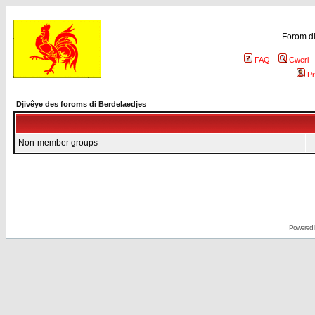
Forom di
FAQ
Cweri
Pr
Djivêye des foroms di Berdelaedjes
Non-member groups
Powered