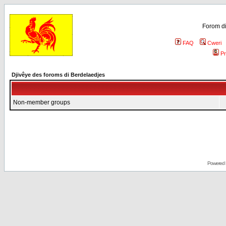
Forom di
FAQ
Cweri
Pr
Djivêye des foroms di Berdelaedjes
Non-member groups
Powered