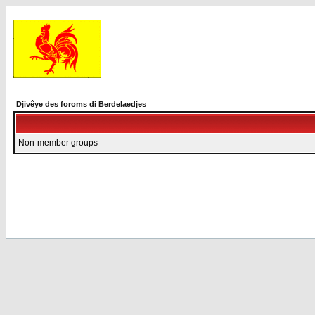
Djivêye des foroms di Berdelaedjes
Non-member groups