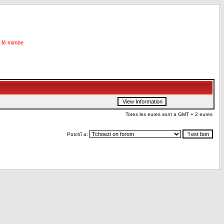
i fé mimbe
Totes les eures sont a GMT + 2 eures
Potchî a: