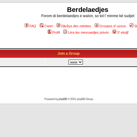
Berdelaedjes
Forom di berdelaedjes e walon, so tot l' minme ké sudjet
FAQ
Cweri
Djivêye des mimbes
Groupes d' uzeus
S
Profil
Lére les messaedjes privés
S' elodjî
Join a Group
Powered by
phpBB
© 2001 phpBB Group