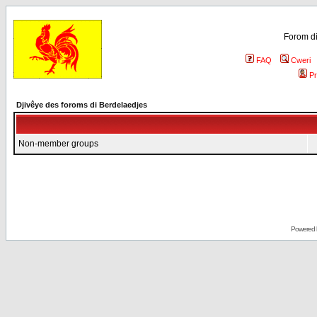
Forom di
FAQ
Cweri
Pr
Djivêye des foroms di Berdelaedjes
Non-member groups
Powered