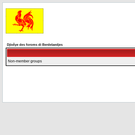
Djivêye des foroms di Berdelaedjes
Non-member groups