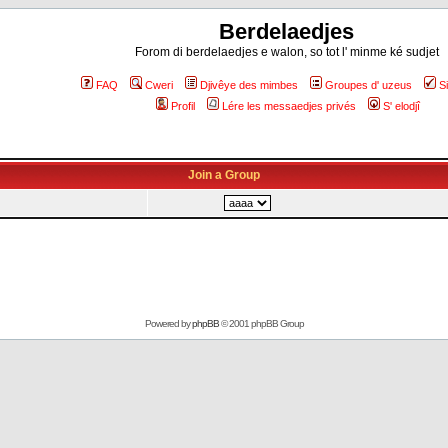
Berdelaedjes
Forom di berdelaedjes e walon, so tot l' minme ké sudjet
FAQ
Cweri
Djivêye des mimbes
Groupes d' uzeus
S
Profil
Lére les messaedjes privés
S' elodjî
Join a Group
Powered by
phpBB
© 2001 phpBB Group