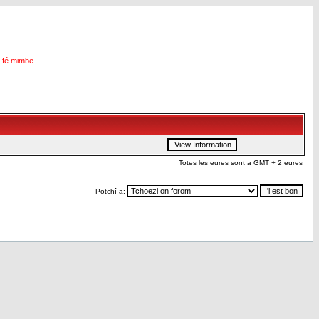
i fé mimbe
Totes les eures sont a GMT + 2 eures
Potchî a: