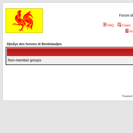
Forom di
FAQ
Cweri
Pr
Djivêye des foroms di Berdelaedjes
Non-member groups
Powered