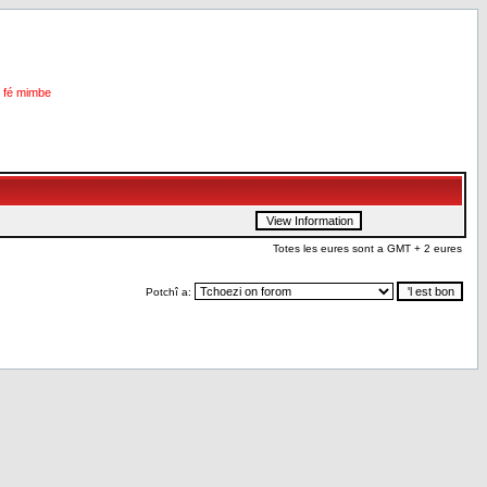
i fé mimbe
Totes les eures sont a GMT + 2 eures
Potchî a: