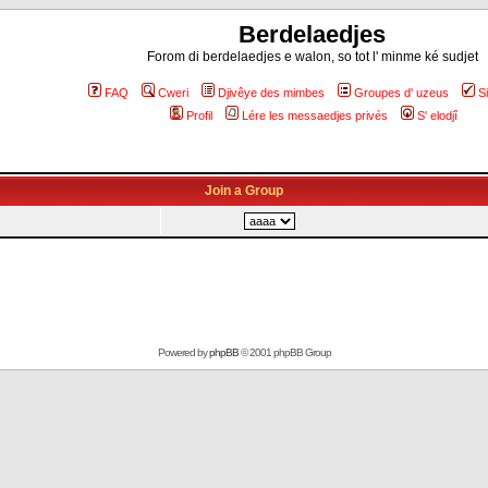
Berdelaedjes
Forom di berdelaedjes e walon, so tot l' minme ké sudjet
FAQ
Cweri
Djivêye des mimbes
Groupes d' uzeus
S
Profil
Lére les messaedjes privés
S' elodjî
Join a Group
Powered by
phpBB
© 2001 phpBB Group