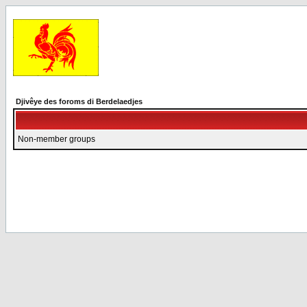
Djivêye des foroms di Berdelaedjes
Non-member groups