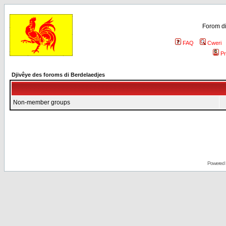
Forom di
FAQ
Cweri
Pr
Djivêye des foroms di Berdelaedjes
Non-member groups
Powered