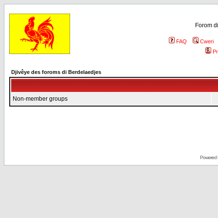
Forom di
FAQ
Cweri
Pr
Djivêye des foroms di Berdelaedjes
Non-member groups
Powered