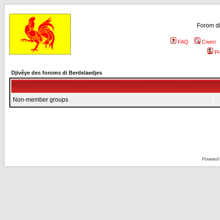
Forom di
FAQ
Cweri
Pr
Djivêye des foroms di Berdelaedjes
Non-member groups
Powered