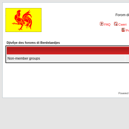
Forom di
FAQ
Cweri
Pr
Djivêye des foroms di Berdelaedjes
Non-member groups
Powered