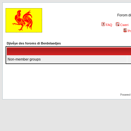
Forom di
FAQ
Cweri
Pr
Djivêye des foroms di Berdelaedjes
Non-member groups
Powered