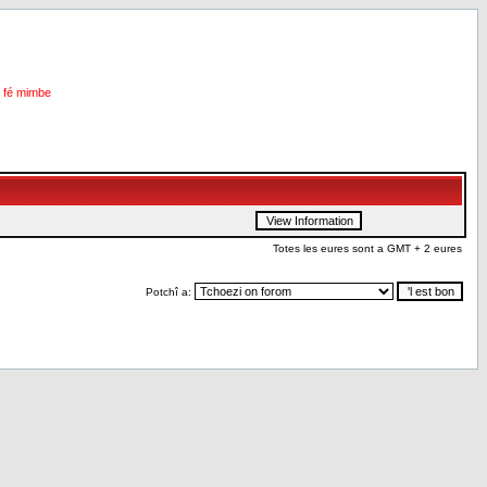
i fé mimbe
Totes les eures sont a GMT + 2 eures
Potchî a: