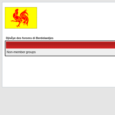
Djivêye des foroms di Berdelaedjes
Non-member groups