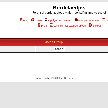
Berdelaedjes
Forom di berdelaedjes e walon, so tot l' minme ké sudjet
FAQ
Cweri
Djivêye des mimbes
Groupes d' uzeus
S
Profil
Lére les messaedjes privés
S' elodjî
Join a Group
Powered by
phpBB
© 2001 phpBB Group