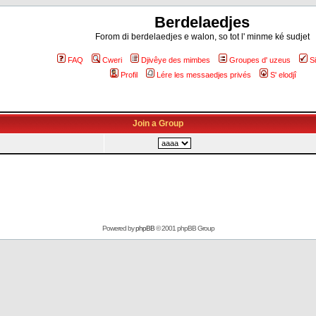
Berdelaedjes
Forom di berdelaedjes e walon, so tot l' minme ké sudjet
FAQ
Cweri
Djivêye des mimbes
Groupes d' uzeus
S
Profil
Lére les messaedjes privés
S' elodjî
Join a Group
Powered by
phpBB
© 2001 phpBB Group