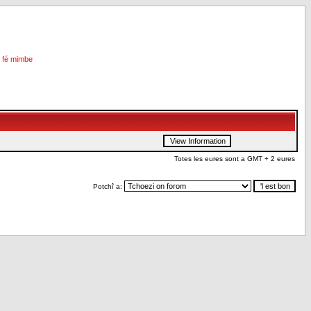
i fé mimbe
Totes les eures sont a GMT + 2 eures
Potchî a: