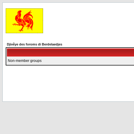
Djivêye des foroms di Berdelaedjes
Non-member groups