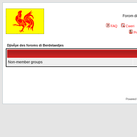
Forom di
FAQ
Cweri
Pr
Djivêye des foroms di Berdelaedjes
Non-member groups
Powered