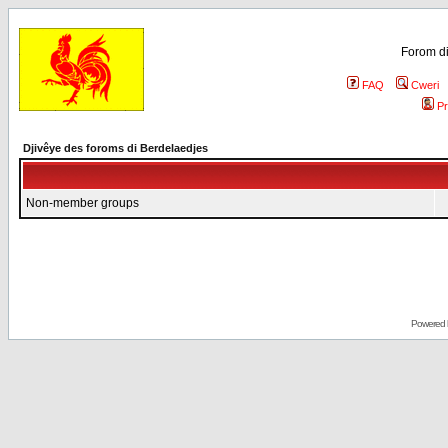
Forom di
FAQ
Cweri
Pr
Djivêye des foroms di Berdelaedjes
Non-member groups
Powered