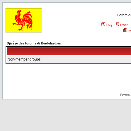
Forom di
FAQ
Cweri
Pr
Djivêye des foroms di Berdelaedjes
Non-member groups
Powered