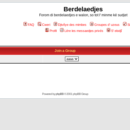
Berdelaedjes
Forom di berdelaedjes e walon, so tot l' minme ké sudjet
FAQ
Cweri
Djivêye des mimbes
Groupes d' uzeus
S
Profil
Lére les messaedjes privés
S' elodjî
Join a Group
Powered by
phpBB
© 2001 phpBB Group