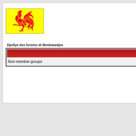
Djivêye des foroms di Berdelaedjes
Non-member groups