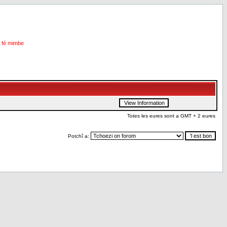
i fé mimbe
Totes les eures sont a GMT + 2 eures
Potchî a: