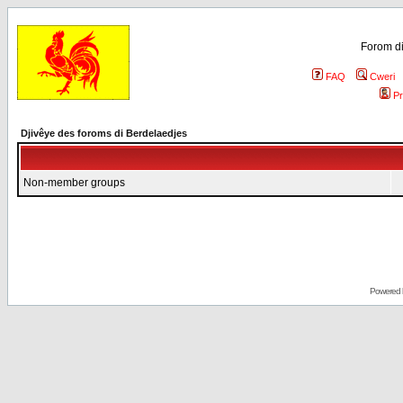
Forom di
FAQ
Cweri
Pr
Djivêye des foroms di Berdelaedjes
Non-member groups
Powered