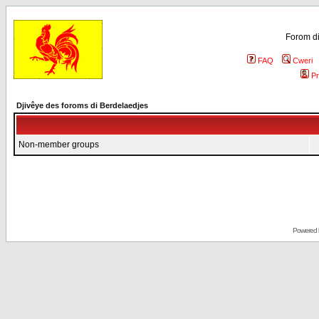
Forom di
FAQ
Cweri
Pr
Djivêye des foroms di Berdelaedjes
Non-member groups
Powered