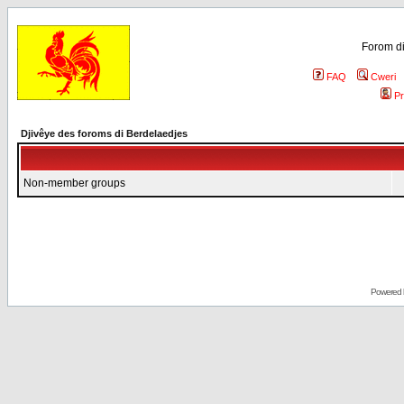
Forom di
FAQ
Cweri
Pr
Djivêye des foroms di Berdelaedjes
Non-member groups
Powered