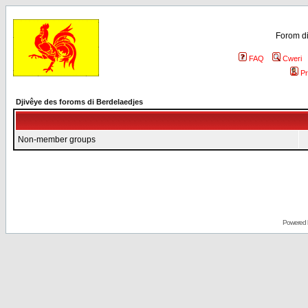
Forom di
FAQ
Cweri
Pr
Djivêye des foroms di Berdelaedjes
Non-member groups
Powered