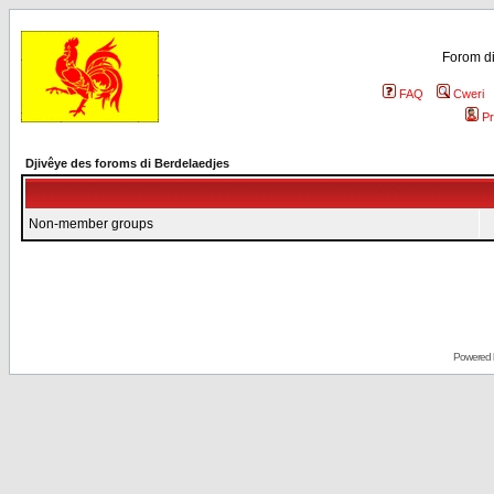
Forom di
FAQ
Cweri
Pr
Djivêye des foroms di Berdelaedjes
Non-member groups
Powered