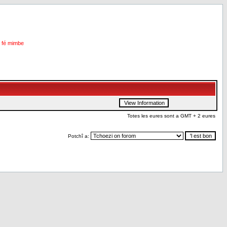
i fé mimbe
Totes les eures sont a GMT + 2 eures
Potchî a: