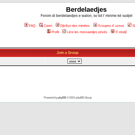
Berdelaedjes
Forom di berdelaedjes e walon, so tot l' minme ké sudjet
FAQ
Cweri
Djivêye des mimbes
Groupes d' uzeus
S
Profil
Lére les messaedjes privés
S' elodjî
Join a Group
Powered by
phpBB
© 2001 phpBB Group