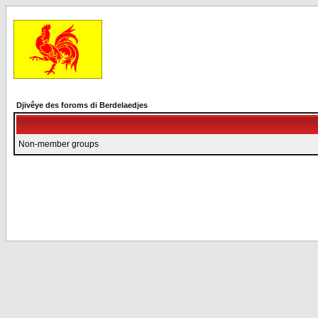
Djivêye des foroms di Berdelaedjes
Non-member groups