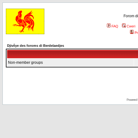
Forom di
FAQ
Cweri
Pr
Djivêye des foroms di Berdelaedjes
Non-member groups
Powered