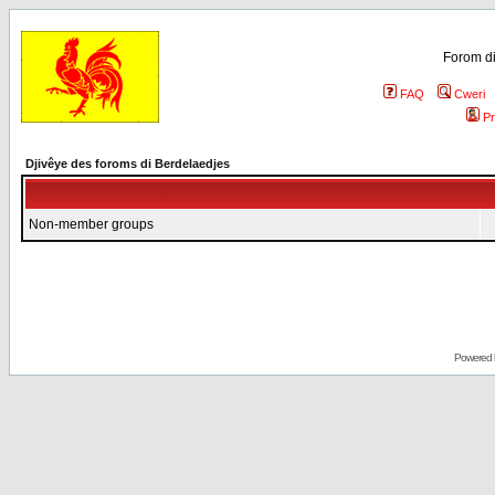
Forom di
FAQ
Cweri
Pr
Djivêye des foroms di Berdelaedjes
Non-member groups
Powered