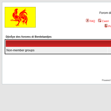
Forom di
FAQ
Cweri
Pr
Djivêye des foroms di Berdelaedjes
Non-member groups
Powered