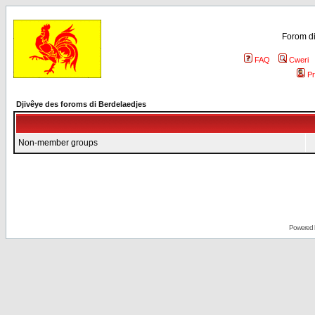
Forom di
FAQ
Cweri
Pr
Djivêye des foroms di Berdelaedjes
Non-member groups
Powered