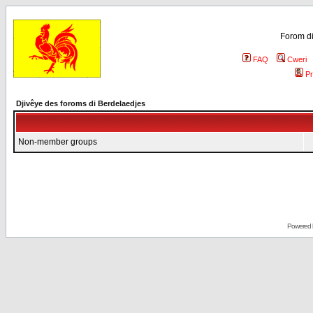
Forom di
FAQ
Cweri
Pr
Djivêye des foroms di Berdelaedjes
Non-member groups
Powered