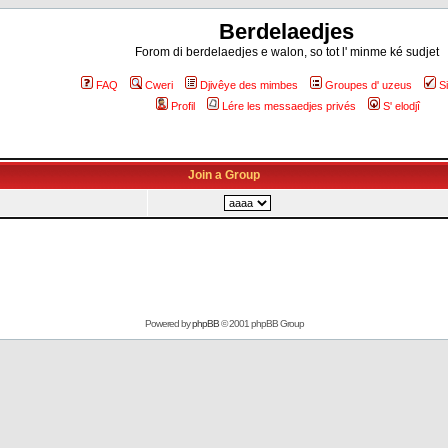
Berdelaedjes
Forom di berdelaedjes e walon, so tot l' minme ké sudjet
FAQ
Cweri
Djivêye des mimbes
Groupes d' uzeus
S
Profil
Lére les messaedjes privés
S' elodjî
Join a Group
Powered by
phpBB
© 2001 phpBB Group