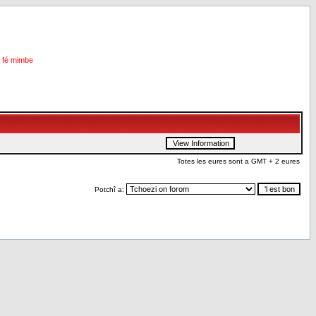
i fé mimbe
Totes les eures sont a GMT + 2 eures
Potchî a: