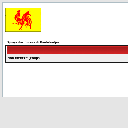
Djivêye des foroms di Berdelaedjes
Non-member groups