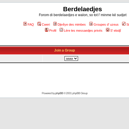
Berdelaedjes
Forom di berdelaedjes e walon, so tot l' minme ké sudjet
FAQ
Cweri
Djivêye des mimbes
Groupes d' uzeus
S
Profil
Lére les messaedjes privés
S' elodjî
Join a Group
Powered by
phpBB
© 2001 phpBB Group