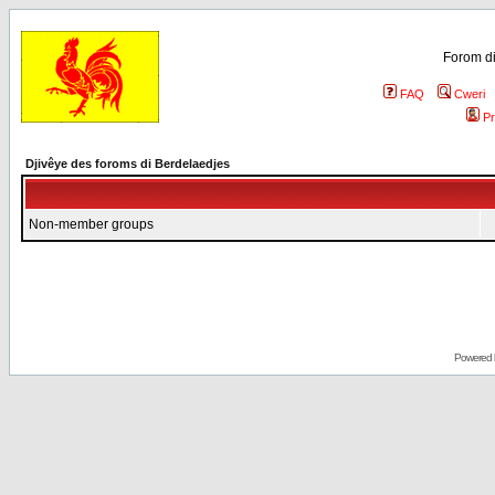
Forom di
FAQ
Cweri
Pr
Djivêye des foroms di Berdelaedjes
Non-member groups
Powered