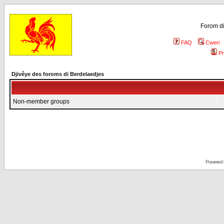
Forom di
FAQ
Cweri
Pr
Djivêye des foroms di Berdelaedjes
Non-member groups
Powered