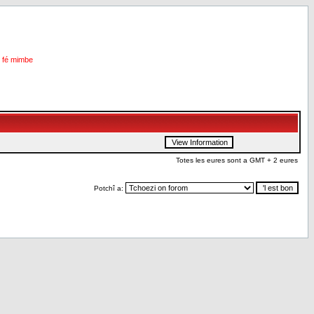
i fé mimbe
Totes les eures sont a GMT + 2 eures
Potchî a: