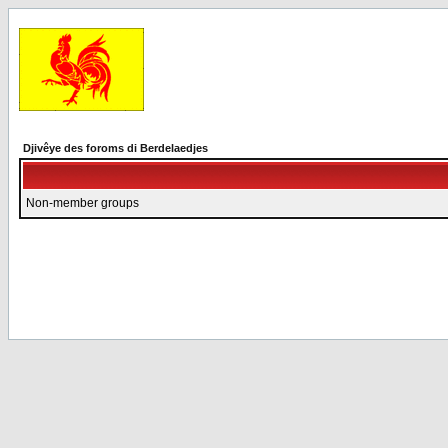
Djivêye des foroms di Berdelaedjes
Non-member groups