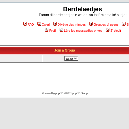
Berdelaedjes
Forom di berdelaedjes e walon, so tot l' minme ké sudjet
FAQ
Cweri
Djivêye des mimbes
Groupes d' uzeus
S
Profil
Lére les messaedjes privés
S' elodjî
Join a Group
Powered by
phpBB
© 2001 phpBB Group