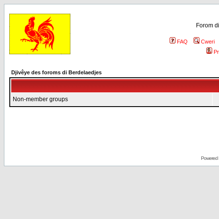
Forom di
FAQ
Cweri
Pr
Djivêye des foroms di Berdelaedjes
Non-member groups
Powered