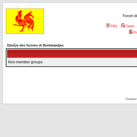
Forom di
FAQ
Cweri
Pr
Djivêye des foroms di Berdelaedjes
Non-member groups
Powered