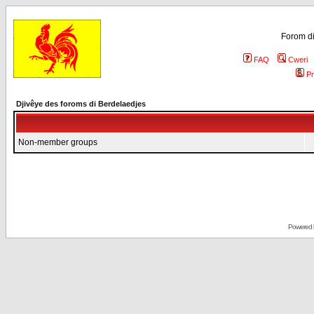
Forom di
FAQ
Cweri
Pr
Djivêye des foroms di Berdelaedjes
Non-member groups
Powered