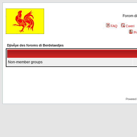
Forom di
FAQ
Cweri
Pr
Djivêye des foroms di Berdelaedjes
Non-member groups
Powered