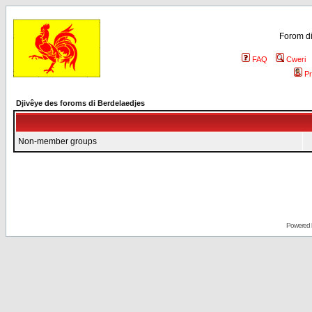
Forom di
FAQ
Cweri
Pr
Djivêye des foroms di Berdelaedjes
Non-member groups
Powered