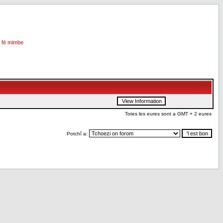
i fé mimbe
Totes les eures sont a GMT + 2 eures
Potchî a: