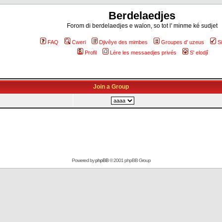
Berdelaedjes
Forom di berdelaedjes e walon, so tot l' minme ké sudjet
FAQ
Cweri
Djivêye des mimbes
Groupes d' uzeus
S
Profil
Lére les messaedjes privés
S' elodjî
Join a Group
Powered by
phpBB
© 2001 phpBB Group