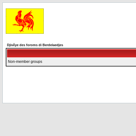
Djivêye des foroms di Berdelaedjes
Non-member groups